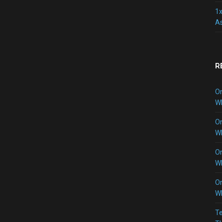
1x
As
R
O
W
O
W
O
W
O
W
Te