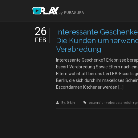
26
Interessante Geschenke
Die Kunden umherwande
FEB
Verabredung
Interessante Geschenke? Erlebnisse bera
Escort Verabredung Sowie Eltern nach ei
Eltern wohnhaft bei uns bei LEA-Escorts g
Berlin, die sich durch ihr makelloses Sche
Escortdamen Kitchener werden […]
By: 0rkjn
osterreich+oberosterreich+g