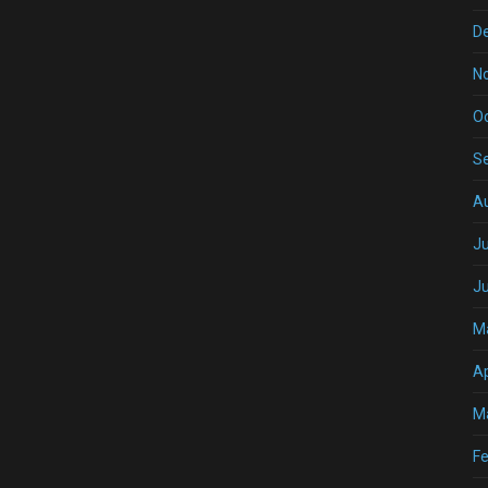
D
N
O
S
A
Ju
J
M
Ap
M
Fe