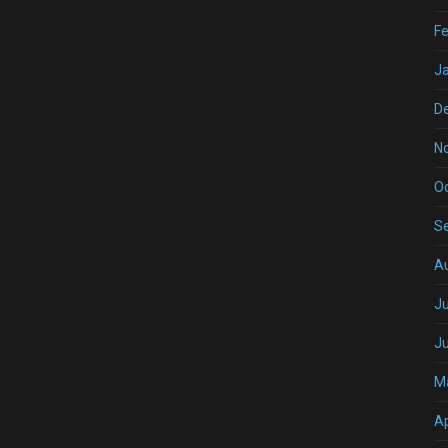
Fe
J
D
N
O
S
A
Ju
J
M
Ap