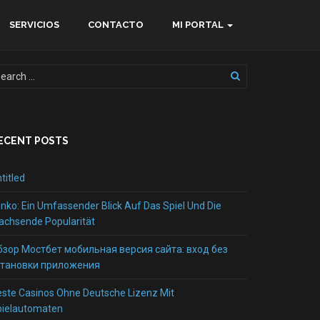
SERVICIOS
CONTACTO
MI PORTAL
ECENT POSTS
titled
inko: Ein Umfassender Blick Auf Das Spiel Und Die
chsende Popularität
бзор Мостбет мобильная версия сайта: вход без
становки приложения
ste Casinos Ohne Deutsche Lizenz Mit
pielautomaten