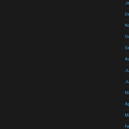
J
D
N
O
S
A
Ju
J
M
Ap
M
Fe