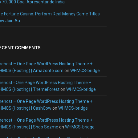
 70, 000 Goal Apresentando India
e Fortune Casino: Perform Real Money Game Titles
ow Join Au
ECENT COMMENTS
nehost – One Page WordPress Hosting Theme +
HMCS (Hosting) | Amazonto.com
on
WHMCS-bridge
nehost - One Page WordPress Hosting Theme +
HMCS (Hosting) | ThemeForest
on
WHMCS-bridge
nehost – One Page WordPress Hosting Theme +
HMCS (Hosting) | CashCow
on
WHMCS-bridge
nehost – One Page WordPress Hosting Theme +
HMCS (Hosting) | Shop Sezme
on
WHMCS-bridge