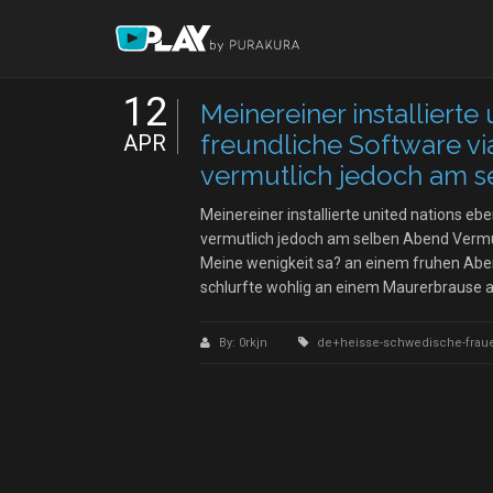
12
Meinereiner installierte
freundliche Software vi
APR
vermutlich jedoch am 
Meinereiner installierte united nations eb
vermutlich jedoch am selben Abend Vermutli
Meine wenigkeit sa? an einem fruhen Abe
schlurfte wohlig an einem Maurerbrause al
By: 0rkjn
de+heisse-schwedische-fraue