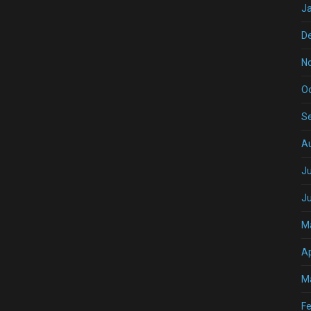
J
D
N
O
S
A
Ju
J
M
Ap
M
Fe