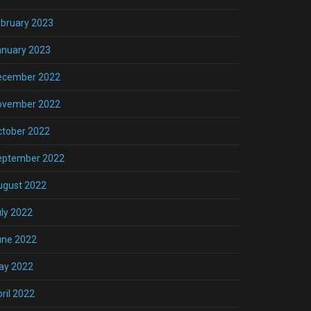
bruary 2023
anuary 2023
ecember 2022
ovember 2022
ctober 2022
eptember 2022
ugust 2022
ly 2022
une 2022
ay 2022
ril 2022