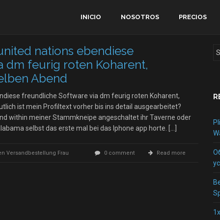
INICIO
NOSOTROS
PRECIOS
 united nations ebendiese
a dm feurig roten Koharent,
selben Abend
endiese freundliche Software via dm feurig roten Koharent,
R
ch ist mein Profiltext vorher bis ins detail ausgearbeitet?
nd within meiner Stammkneipe angeschaltet ihr Taverne oder
Pl
abama selbst das erste mal bei das Iphone app horte. […]
Wa
О
n Versandbestellung Frau
0 comment
Read more
у
Be
S
1x