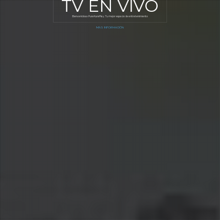
TV
EN VIVO
Bienvenidos a PuraKuraPlay. Tu mejor espacio de entretenimiento
MÁS INFORMACIÓN